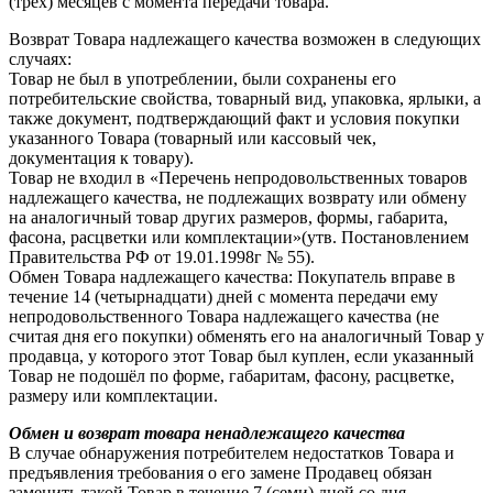
(трёх) месяцев с момента передачи товара.
Возврат Товара надлежащего качества возможен в следующих
случаях:
Товар не был в употреблении, были сохранены его
потребительские свойства, товарный вид, упаковка, ярлыки, а
также документ, подтверждающий факт и условия покупки
указанного Товара (товарный или кассовый чек,
документация к товару).
Товар не входил в «Перечень непродовольственных товаров
надлежащего качества, не подлежащих возврату или обмену
на аналогичный товар других размеров, формы, габарита,
фасона, расцветки или комплектации»(утв. Постановлением
Правительства РФ от 19.01.1998г № 55).
Обмен Товара надлежащего качества: Покупатель вправе в
течение 14 (четырнадцати) дней с момента передачи ему
непродовольственного Товара надлежащего качества (не
считая дня его покупки) обменять его на аналогичный Товар у
продавца, у которого этот Товар был куплен, если указанный
Товар не подошёл по форме, габаритам, фасону, расцветке,
размеру или комплектации.
Обмен и возврат товара ненадлежащего качества
В случае обнаружения потребителем недостатков Товара и
предъявления требования о его замене Продавец обязан
заменить такой Товар в течение 7 (семи) дней со дня