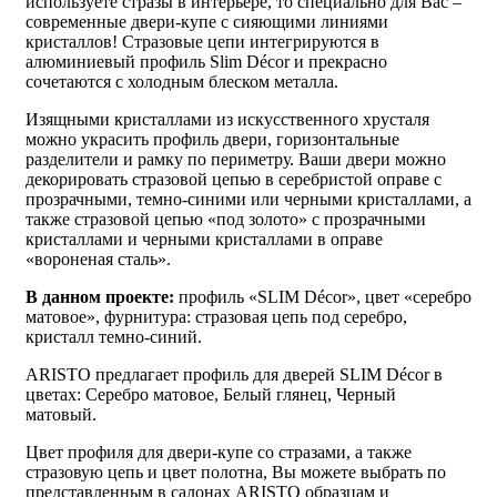
используете стразы в интерьере, то специально для Вас –
современные двери-купе с сияющими линиями
кристаллов! Стразовые цепи интегрируются в
алюминиевый профиль Slim Décor и прекрасно
сочетаются с холодным блеском металла.
Изящными кристаллами из искусственного хрусталя
можно украсить профиль двери, горизонтальные
разделители и рамку по периметру. Ваши двери можно
декорировать стразовой цепью в серебристой оправе с
прозрачными, темно-синими или черными кристаллами, а
также стразовой цепью «под золото» с прозрачными
кристаллами и черными кристаллами в оправе
«вороненая сталь».
В данном проекте:
профиль «SLIM Décor», цвет «серебро
матовое», фурнитура: стразовая цепь под серебро,
кристалл темно-синий.
ARISTO предлагает профиль для дверей SLIM Décor в
цветах: Серебро матовое, Белый глянец, Черный
матовый.
Цвет профиля для двери-купе со стразами, а также
стразовую цепь и цвет полотна, Вы можете выбрать по
представленным в салонах ARISTO образцам и