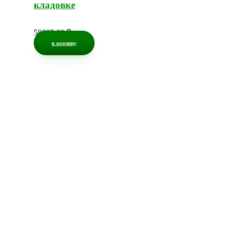
кладовке
58005,00
₽
в корзину