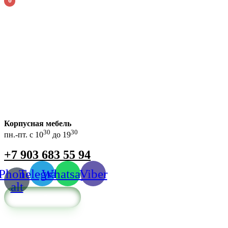
0
Корпусная мебель
30
30
пн.-пт. с 10
до 19
+7 903 683 55 94
Phone-
Telegram
Whatsapp
Viber
alt
Обратный звонок