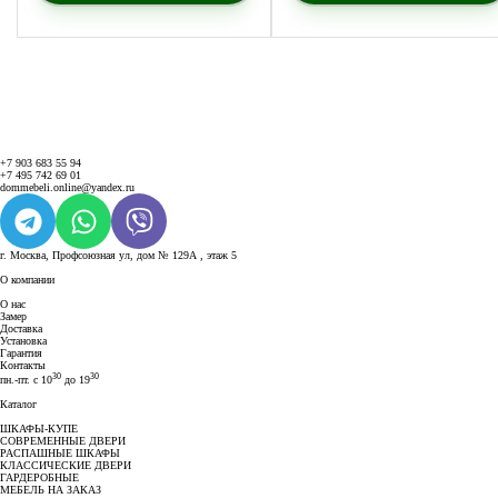
+7 903 683 55 94
+7 495 742 69 01
dommebeli.online@yandex.ru
г. Москва, Профсоюзная ул, дом № 129А , этаж 5
О компании
О нас
Замер
Доставка
Установка
Гарантия
Контакты
30
30
пн.-пт. с 10
до 19
Каталог
ШКАФЫ-КУПЕ
СОВРЕМЕННЫЕ ДВЕРИ
РАСПАШНЫЕ ШКАФЫ
КЛАССИЧЕСКИЕ ДВЕРИ
ГАРДЕРОБНЫЕ
МЕБЕЛЬ НА ЗАКАЗ