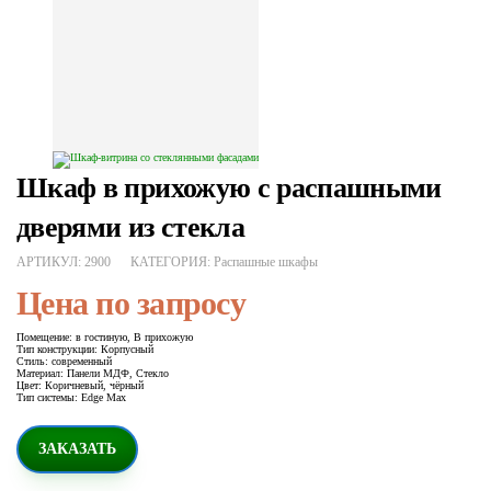
Шкаф в прихожую с распашными
дверями из стекла
АРТИКУЛ:
2900
КАТЕГОРИЯ:
Распашные шкафы
Цена по запросу
Помещение
:
в гостиную, В прихожую
Тип конструкции
:
Корпусный
Стиль
:
современный
Материал
:
Панели МДФ, Стекло
Цвет
:
Коричневый, чёрный
Тип системы
:
Edge Max
ЗАКАЗАТЬ