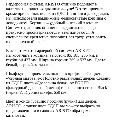
Гардеробная система ARISTO отлично подойдёт в
качестве наполнения для шкафа-купе! В этом проекте,
кроме привычных полок из ЛДСП и штанги для одежды,
мы использовали выдвижные мелкосетчатые корзины с
доводчиком. Корзины – удобный и легкий элемент
Системы хранения: они легко выдвигаются, вещи
прекрасно просматриваются и вентилируются. А
специальное крепление позволяет без труда установить
их в корпусный шкаф!
В ассортименте гардеробной системы ARISTO
мелкосетчатые корзины высотой: 85, 185, 285 мм, и
глубиной 427 мм. Ширина корзин: 369 и 527 мм. Цвета:
белый, черный, металлик.
Шкаф-купе в проекте выполнен в профиле «С» цвета
«Чёрный матовый». Полотно раздвижных дверей сделано
из ЛДСП цвета «Древесина белая» от EGGER
(фактурный древесный декор) и крашеного стекла Black
(черный). Глубина шкафа: 650 мм.
Цвет и конфигурацию профиля (ручки) для дверей
ARISTO, а также цвет ЛДСП вы можете выбрать по
представленным в салонах ARISTO образцам и
каталогам.