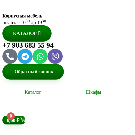
Корпусная мебель
30
30
пн.-пт. с 10
до 19
КАТАЛОГ
+7 903 683 55 94
Обратный звонок
Каталог
Шкафы
0
0,00
₽